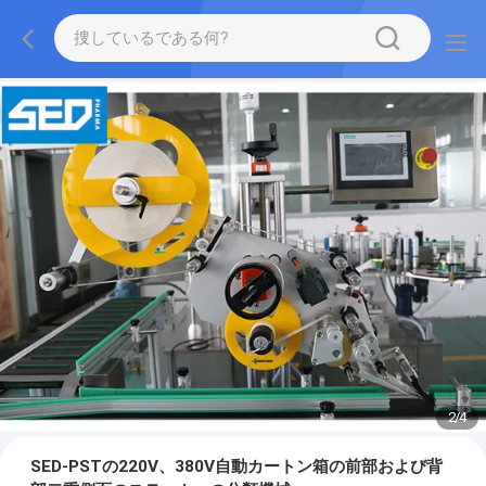
2
/
4
SED-PSTの220V、380V自動カートン箱の前部および背