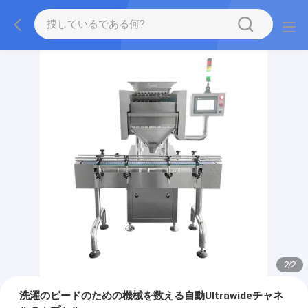
2
/
2
洗濯のビードのための機械を数える自動Ultrawideチャネ